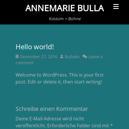
Primar
ANNEMARIE BULLA
Menu
Kostüm + Bühne
Hello world!
Posted
Author
Dezember 27, 2016
BullaAn
Leave a
on
comment
Welcome to WordPress. This is your first
post. Edit or delete it, then start writing!
Schreibe einen Kommentar
Deine E-Mail-Adresse wird nicht
veröffentlicht.
Erforderliche Felder sind mit
*